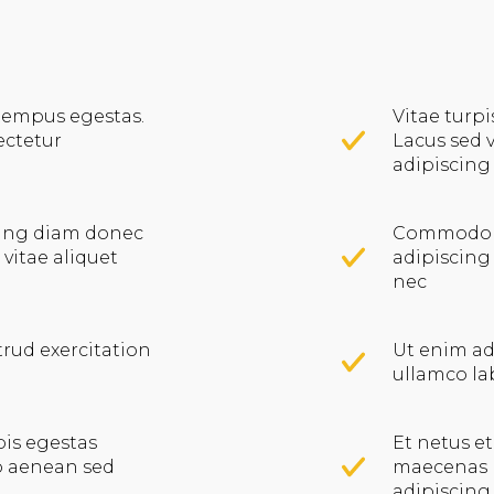
tempus egestas.
Vitae turp
ectetur
Lacus sed v
adipiscing
ing diam donec
Commodo o
 vitae aliquet
adipiscing 
nec
rud exercitation
Ut enim ad
ullamco la
pis egestas
Et netus e
 aenean sed
maecenas 
adipiscing.