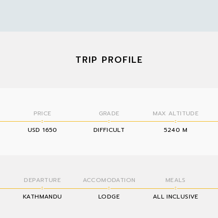
TRIP PROFILE
PRICE
GRADE
MAX ALTITUDE
USD 1650
DIFFICULT
5240 M
DEPARTURE
ACCOMODATION
MEALS
KATHMANDU
LODGE
ALL INCLUSIVE