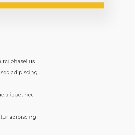
lrci phasellus
sed adipiscing.
e aliquet nec
etur adipiscing