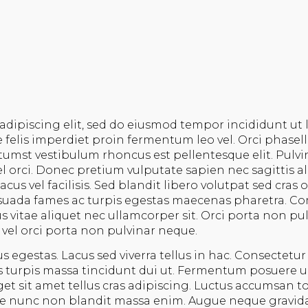
adipiscing elit, sed do eiusmod tempor incididunt ut
e felis imperdiet proin fermentum leo vel. Orci phasell
tumst vestibulum rhoncus est pellentesque elit. Pulvi
l orci. Donec pretium vulputate sapien nec sagittis 
cus vel facilisis. Sed blandit libero volutpat sed cras
alesuada fames ac turpis egestas maecenas pharetra.
s vitae aliquet nec ullamcorper sit. Orci porta non p
 vel orci porta non pulvinar neque.
egestas. Lacus sed viverra tellus in hac. Consectetur
sus turpis massa tincidunt dui ut. Fermentum posuere
eget sit amet tellus cras adipiscing. Luctus accumsan t
ie nunc non blandit massa enim. Augue neque gravida 