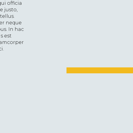
i officia
 justo,
tellus.
cer neque
us. In hac
s est
llamcorper
i.