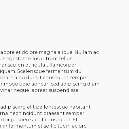
 labore et dolore magna aliqua. Nullam ac
us egestas tellus rutrum tellus
nar sapien et ligula ullamcorper
aliquam. Scelerisque fermentum dui
 ornare arcu dui. Ut consequat semper
 Commodo odio aenean sed adipiscing diam
ulvinar neque laoreet suspendisse
 adipiscing elit pellentesque habitant
 urna nec tincidunt praesent semper
ortor posuere ac ut consequat. Et
in fermentum et sollicitudin ac orci.