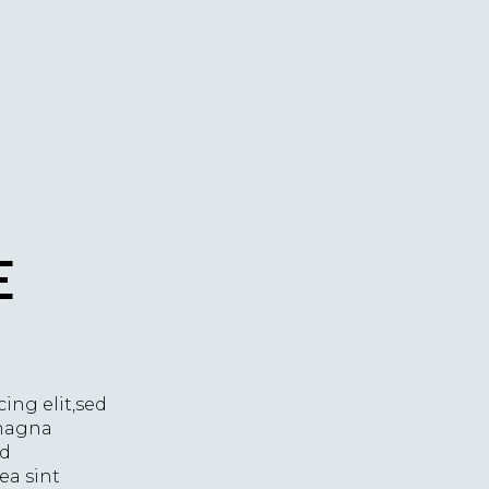
E
ing elit,sed
 magna
ud
ea sint