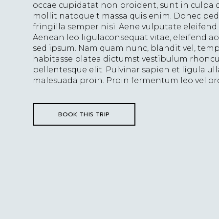
occae cupidatat non proident, sunt in culpa qu
mollit natoque t massa quis enim. Donec pede
fringilla semper nisi. Aene vulputate eleifend 
Aenean leo ligulaconsequat vitae, eleifend a
sed ipsum. Nam quam nunc, blandit vel, temp
habitasse platea dictumst vestibulum rhoncu
pellentesque elit. Pulvinar sapien et ligula u
malesuada proin. Proin fermentum leo vel orc
BOOK THIS TRIP