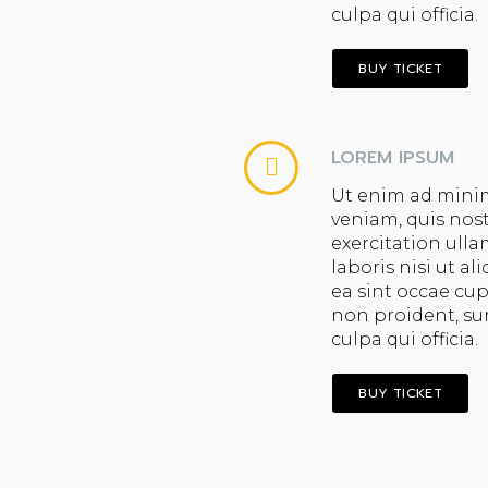
culpa qui officia.
BUY TICKET
LOREM IPSUM
Ut enim ad mini
veniam, quis nos
exercitation ull
laboris nisi ut al
ea sint occae cu
non proident, su
culpa qui officia.
BUY TICKET