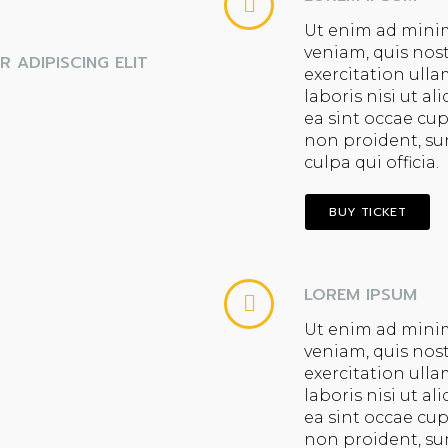
Ut enim ad mini
veniam, quis nos
 ADIPISCING ELIT
exercitation ull
laboris nisi ut al
ea sint occae cu
non proident, su
culpa qui officia.
BUY TICKET
LOREM IPSUM
Ut enim ad mini
veniam, quis nos
exercitation ull
laboris nisi ut al
ea sint occae cu
non proident, su