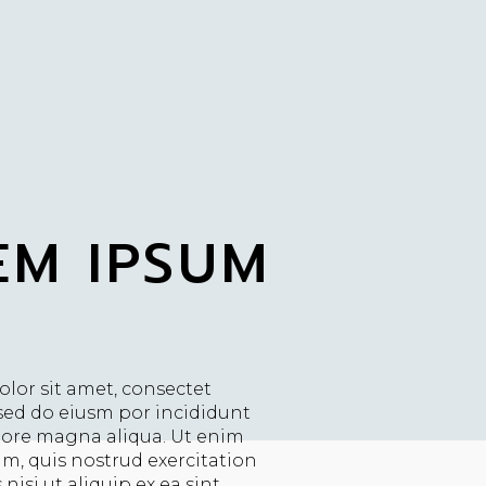
EM IPSUM
lor sit amet, consectet
,sed do eiusm por incididunt
olore magna aliqua. Ut enim
m, quis nostrud exercitation
nisi ut aliquip ex ea sint