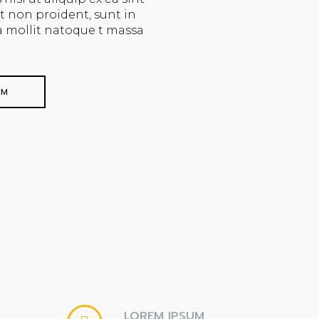
t non proident, sunt in
ia mollit natoque t massa
UM
LOREM IPSUM