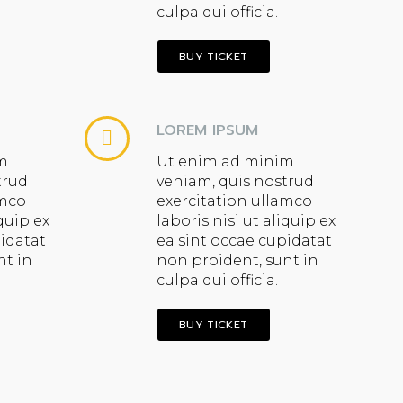
culpa qui officia.
BUY TICKET
LOREM IPSUM
m
Ut enim ad minim
trud
veniam, quis nostrud
amco
exercitation ullamco
iquip ex
laboris nisi ut aliquip ex
pidatat
ea sint occae cupidatat
nt in
non proident, sunt in
culpa qui officia.
BUY TICKET