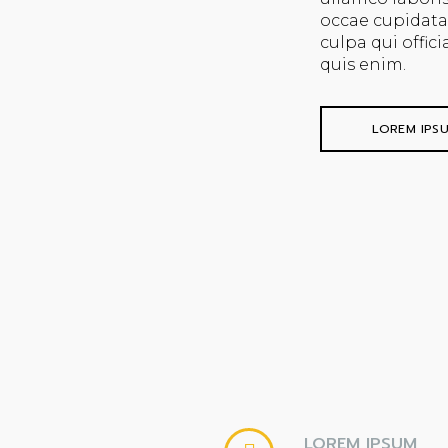
occae cupidata
culpa qui offic
quis enim.
LOREM IPS
LOREM IPSUM