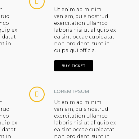
m
Ut enim ad minim
trud
veniam, quis nostrud
amco
exercitation ullamco
iquip ex
laboris nisi ut aliquip ex
pidatat
ea sint occae cupidatat
nt in
non proident, sunt in
culpa qui officia.
BUY TICKET
LOREM IPSUM
m
Ut enim ad minim
trud
veniam, quis nostrud
amco
exercitation ullamco
iquip ex
laboris nisi ut aliquip ex
pidatat
ea sint occae cupidatat
nt in
non proident, sunt in