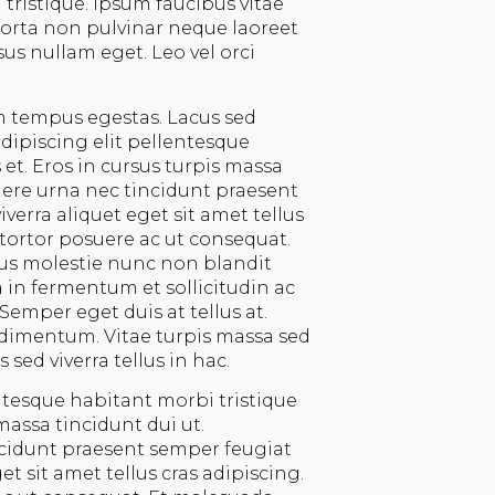
tristique. Ipsum faucibus vitae
 porta non pulvinar neque laoreet
us nullam eget. Leo vel orci
m tempus egestas. Lacus sed
adipiscing elit pellentesque
et. Eros in cursus turpis massa
ere urna nec tincidunt praesent
verra aliquet eget sit amet tellus
tortor posuere ac ut consequat.
lus molestie nunc non blandit
in fermentum et sollicitudin ac
 Semper eget duis at tellus at.
imentum. Vitae turpis massa sed
ed viverra tellus in hac.
ntesque habitant morbi tristique
massa tincidunt dui ut.
idunt praesent semper feugiat
et sit amet tellus cras adipiscing.