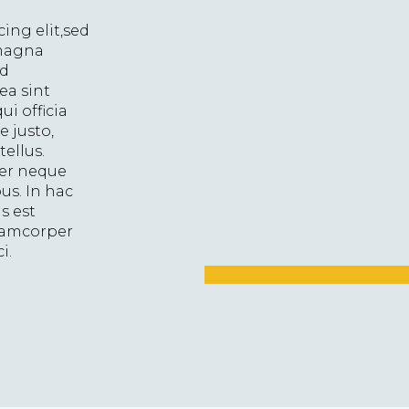
ing elit,sed
 magna
ud
ea sint
i officia
 justo,
tellus.
cer neque
us. In hac
s est
llamcorper
i.