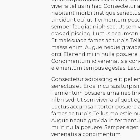
viverra tellus in hac. Consectetur 
habitant morbi tristique senectus 
tincidunt dui ut. Fermentum posu
semper feugiat nibh sed. Ut sem vi
cras adipiscing. Luctus accumsan 
Et malesuada fames ac turpis. Tel
massa enim. Augue neque gravida 
orci. Eleifend mi in nulla posuere.
Condimentum id venenatis a cond
elementum tempus egestas. Lacus s
Consectetur adipiscing elit pelle
senectus et. Eros in cursus turpis 
Fermentum posuere urna nec tinc
nibh sed. Ut sem viverra aliquet eg
Luctus accumsan tortor posuere a
fames ac turpis. Tellus molestie 
Augue neque gravida in fermentum 
mi in nulla posuere. Semper eget 
venenatis a condimentum.