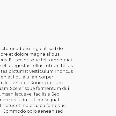
ctetur adipiscing elit, sed do
ore et dolore magna aliqua.
bus. Eu scelerisque felis imperdiet
ellus egestas tellus rutrum tellus
latea dictumst vestibulum rhoncus
pien et ligula ullamcorper
 leo vel orci. Donec pretium
quam. Scelerisque fermentum dui
msan lacus vel facilisis. Sed
rnare arcu dui. Ut consequat
Et netus et malesuada fames ac
ra. Commodo odio aenean sed