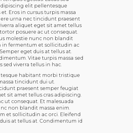
adipiscing elit pellentesque
et. Eros in cursus turpis massa
ere urna nec tincidunt praesent
verra aliquet eget sit amet tellus
tortor posuere ac ut consequat.
lus molestie nunc non blandit
in fermentum et sollicitudin ac
 Semper eget duis at tellus at.
imentum. Vitae turpis massa sed
ed viverra tellus in hac.
ntesque habitant morbi tristique
massa tincidunt dui ut.
idunt praesent semper feugiat
et sit amet tellus cras adipiscing.
c ut consequat. Et malesuada
nunc non blandit massa enim.
et sollicitudin ac orci. Eleifend
duis at tellus at. Condimentum id