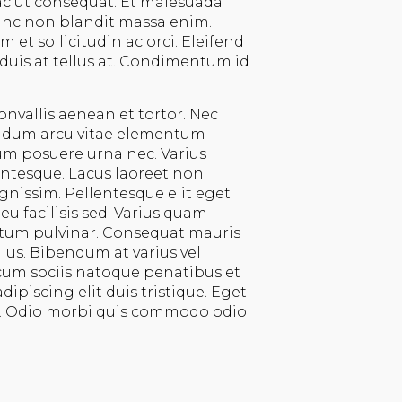
c ut consequat. Et malesuada
nunc non blandit massa enim.
et sollicitudin ac orci. Eleifend
duis at tellus at. Condimentum id
onvallis aenean et tortor. Nec
ndum arcu vitae elementum
um posuere urna nec. Varius
ntesque. Lacus laoreet non
ignissim. Pellentesque elit eget
u facilisis sed. Varius quam
tum pulvinar. Consequat mauris
llus. Bibendum at varius vel
 cum sociis natoque penatibus et
ipiscing elit duis tristique. Eget
. Odio morbi quis commodo odio