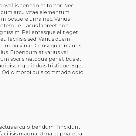
onvallis aenean et tortor. Nec
ndum arcu vitae elementum
um posuere urna nec. Varius
ntesque. Lacus laoreet non
ignissim. Pellentesque elit eget
u facilisis sed. Varius quam
tum pulvinar. Consequat mauris
llus. Bibendum at varius vel
 cum sociis natoque penatibus et
ipiscing elit duis tristique. Eget
. Odio morbi quis commodo odio
 lectus arcu bibendum. Tincidunt
facilisis magna. Urna et pharetra