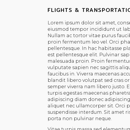
FLIGHTS & TRANSPORTATI
Lorem ipsum dolor sit amet, conse
eiusmod tempor incididunt ut lab
Nullam ac tortor vitae purus fauci
proin fermentum leo vel. Orci phas
pellentesque. In hac habitasse p
est pellentesque elit. Pulvinar sa
malesuada proin. Proin fermentum
vulputate sapien nec sagittis ali
faucibus in. Viverra maecenas accu
blandit libero volutpat sed cras o
semper viverra nam libero justo. 
turpis egestas maecenas pharet
adipiscing diam donec adipiscing 
aliquet nec ullamcorper sit. Orci
suspendisse interdum. Sit amet ris
porta non pulvinar neque.
Vitae turpis massa sed elementu