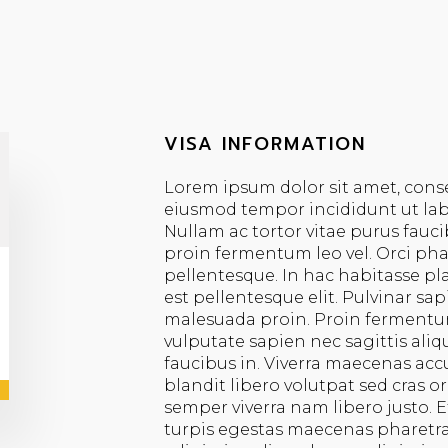
VISA INFORMATION
Lorem ipsum dolor sit amet, conse
eiusmod tempor incididunt ut lab
Nullam ac tortor vitae purus fauci
proin fermentum leo vel. Orci phas
pellentesque. In hac habitasse p
est pellentesque elit. Pulvinar sa
malesuada proin. Proin fermentum
vulputate sapien nec sagittis ali
faucibus in. Viverra maecenas accu
blandit libero volutpat sed cras o
semper viverra nam libero justo. 
turpis egestas maecenas pharet