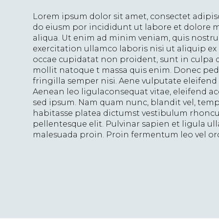
Lorem ipsum dolor sit amet, consectet adipisc
do eiusm por incididunt ut labore et dolore
aliqua. Ut enim ad minim veniam, quis nostr
exercitation ullamco laboris nisi ut aliquip ex 
occae cupidatat non proident, sunt in culpa qu
mollit natoque t massa quis enim. Donec pede
fringilla semper nisi. Aene vulputate eleifend 
Aenean leo ligulaconsequat vitae, eleifend a
sed ipsum. Nam quam nunc, blandit vel, temp
habitasse platea dictumst vestibulum rhoncu
pellentesque elit. Pulvinar sapien et ligula u
malesuada proin. Proin fermentum leo vel orc