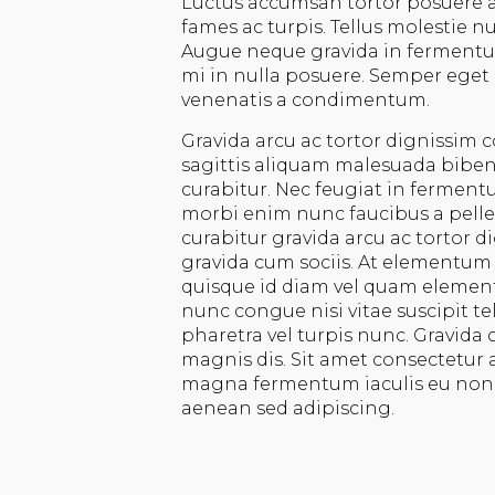
Luctus accumsan tortor posuere a
fames ac turpis. Tellus molestie 
Augue neque gravida in fermentum 
mi in nulla posuere. Semper eget 
venenatis a condimentum.
Gravida arcu ac tortor dignissim c
sagittis aliquam malesuada bibe
curabitur. Nec feugiat in ferment
morbi enim nunc faucibus a pelle
curabitur gravida arcu ac tortor d
gravida cum sociis. At elementum e
quisque id diam vel quam elemen
nunc congue nisi vitae suscipit te
pharetra vel turpis nunc. Gravida
magnis dis. Sit amet consectetur ad
magna fermentum iaculis eu non
aenean sed adipiscing.