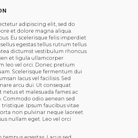
ON
ctetur adipiscing elit, sed do
ore et dolore magna aliqua.
bus. Eu scelerisque felis imperdiet
ellus egestas tellus rutrum tellus
latea dictumst vestibulum rhoncus
pien et ligula ullamcorper
 leo vel orci. Donec pretium
quam. Scelerisque fermentum dui
msan lacus vel facilisis. Sed
rnare arcu dui. Ut consequat
Et netus et malesuada fames ac
ra. Commodo odio aenean sed
tristique. Ipsum faucibus vitae
 porta non pulvinar neque laoreet
us nullam eget. Leo vel orci
m tempus egestas. Lacus sed