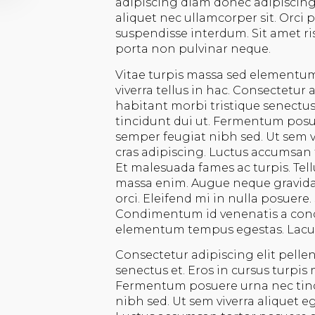
adipiscing diam donec adipiscing 
aliquet nec ullamcorper sit. Orci
suspendisse interdum. Sit amet ris
porta non pulvinar neque.
Vitae turpis massa sed elementu
viverra tellus in hac. Consectetur 
habitant morbi tristique senectus 
tincidunt dui ut. Fermentum posu
semper feugiat nibh sed. Ut sem vi
cras adipiscing. Luctus accumsan 
Et malesuada fames ac turpis. Tel
massa enim. Augue neque gravida 
orci. Eleifend mi in nulla posuere.
Condimentum id venenatis a cond
elementum tempus egestas. Lacus s
Consectetur adipiscing elit pelle
senectus et. Eros in cursus turpis 
Fermentum posuere urna nec tinc
nibh sed. Ut sem viverra aliquet eg